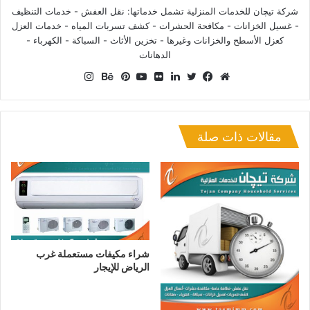
شركة تيچان للخدمات المنزلية تشمل خدماتها: نقل العفش - خدمات التنظيف
- غسيل الخزانات - مكافحة الحشرات - كشف تسربات المياه - خدمات العزل
كعزل الأسطح والخزانات وغيرها - تخزين الأثاث - السباكة - الكهرباء -
الدهانات
انستقرام
موقع
فيسبوك
تويتر
لينكدإن
صور
يوتيوب
بينتيريست
بيهانس
الويب
من
فليكر
مقالات ذات صلة
شراء مكيفات مستعملة غرب
الرياض للإيجار