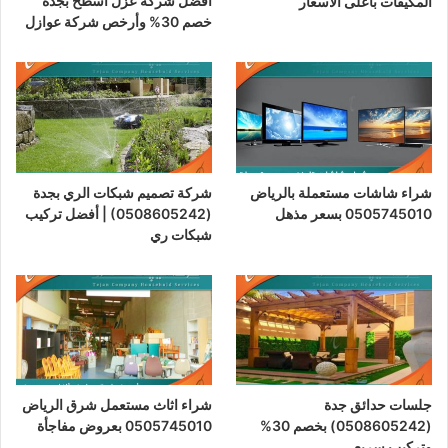
أفضل شركة عزل أسطح بجدة
المكيفات بأعلى الأسعار
خصم 30% وأرخص شركة عوازل
شراء شاشات مستعملة بالرياض
شركة تصميم شبكات الري بجدة
0505745010 بسعر مذهل
(0508605242) | أفضل تركيب
شبكات ري
جلسات حدائق جدة
شراء اثاث مستعمل شرق الرياض
(0508605242) بخصم 30%
0505745010 بعروض مفاجأة
وتركيب سريع