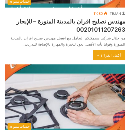
خدمات متنوعة
1٬080
TEJAN
مهندس تصليح افران بالمدينة المنورة – للإيجار
00201011207263
من خلال شركتنا سيمكنكم التعامل مع افضل مهندس تصليح افران بالمدينة
المنورة وقولنا بأنه الأفضل يعود للخبرة والمهارة بالإضافة للتدريب…
أكمل القراءة »
خدمات متنوعة