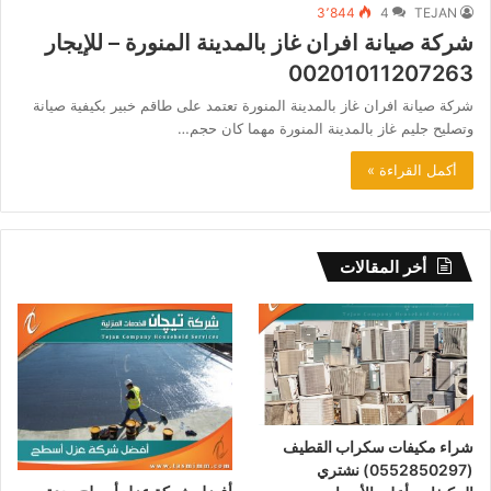
3٬844
4
TEJAN
شركة صيانة افران غاز بالمدينة المنورة – للإيجار
00201011207263
شركة صيانة افران غاز بالمدينة المنورة تعتمد على طاقم خبير بكيفية صيانة
وتصليح جليم غاز بالمدينة المنورة مهما كان حجم…
أكمل القراءة »
أخر المقالات
شراء مكيفات سكراب القطيف
(0552850297) نشتري