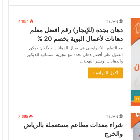
4٬954
TEJAN
دهان بجدة (للإيجار) رقم افضل معلم
دهانات لأعمال البوية بخصم 20 %
مع التطور التكنولوجي في مجال الدهانات والألوان يمكن
الصول على أفضل دهان بجدة مع بتجربة استثنائية للديكور
والدهانات، ونشر البهجة…
أكمل القراءة »
عة
7٬695
TEJAN
شراء معدات مطاعم مستعملة بالرياض
والخرج