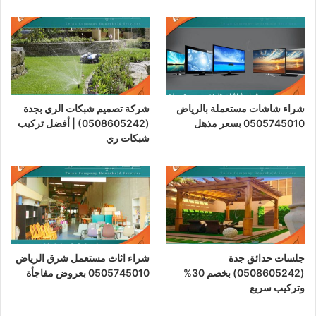
شراء شاشات مستعملة بالرياض
شركة تصميم شبكات الري بجدة
0505745010 بسعر مذهل
(0508605242) | أفضل تركيب
شبكات ري
جلسات حدائق جدة
شراء اثاث مستعمل شرق الرياض
(0508605242) بخصم 30%
0505745010 بعروض مفاجأة
وتركيب سريع