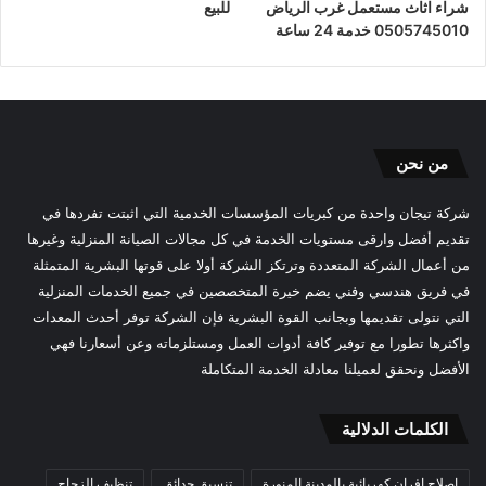
شراء اثاث مستعمل غرب الرياض
للبيع
0505745010 خدمة 24 ساعة
من نحن
شركة تيجان واحدة من كبريات المؤسسات الخدمية التي اثبتت تفردها في
تقديم أفضل وارقى مستويات الخدمة في كل مجالات الصيانة المنزلية وغيرها
من أعمال الشركة المتعددة وترتكز الشركة أولا على قوتها البشرية المتمثلة
في فريق هندسي وفني يضم خيرة المتخصصين في جميع الخدمات المنزلية
التي نتولى تقديمها وبجانب القوة البشرية فإن الشركة توفر أحدث المعدات
واكثرها تطورا مع توفير كافة أدوات العمل ومستلزماته وعن أسعارنا فهي
الأفضل ونحقق لعميلنا معادلة الخدمة المتكاملة
الكلمات الدلالية
اصلاح افران كهربائية بالمدينة المنورة
تنسيق حدائق
تنظيف الزجاج