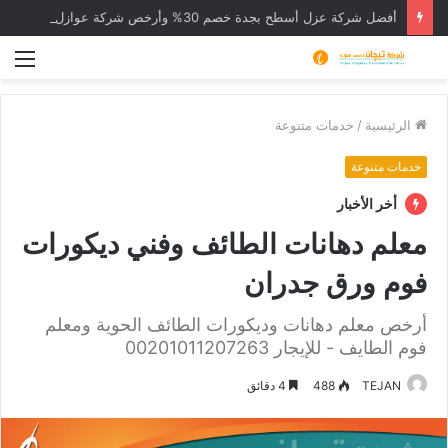
أفضل شركة عزل أسطح بجدة خصم 30% وأرخص شركة عوازل
الق
الرئيسية
/
خدمات متنوعة
خدمات متنوعة
أخر الأخبار
معلم دهانات الطائف وفني ديكورات
فوم ورق جدران
أرخص معلم دهانات وديكورات الطائف الحوية ومعلم
فوم الطايف - للإيجار 00201011207263
TEJAN
488
4 دقائق