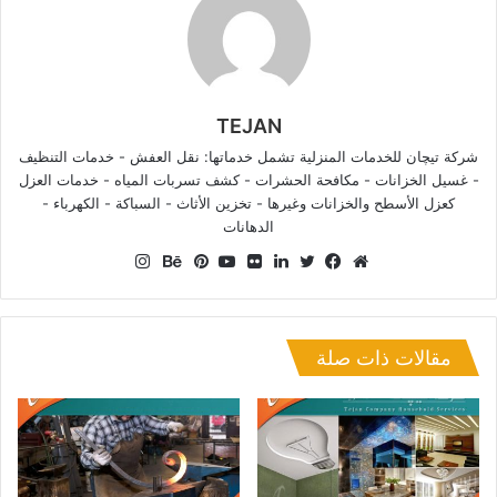
TEJAN
شركة تيچان للخدمات المنزلية تشمل خدماتها: نقل العفش - خدمات التنظيف
- غسيل الخزانات - مكافحة الحشرات - كشف تسربات المياه - خدمات العزل
كعزل الأسطح والخزانات وغيرها - تخزين الأثاث - السباكة - الكهرباء -
الدهانات
انستقرام
موقع
فيسبوك
تويتر
لينكدإن
صور
يوتيوب
بينتيريست
بيهانس
الويب
من
فليكر
مقالات ذات صلة