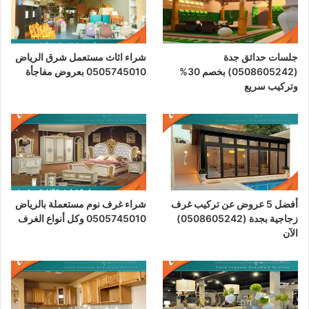
جلسات حدائق جدة
شراء اثاث مستعمل شرق الرياض
(0508605242) بخصم 30%
0505745010 بعروض مفاجأة
وتركيب سريع
أفضل 5 عروض عن تركيب غرف
شراء غرف نوم مستعملة بالرياض
زجاجية بجدة (0508605242)
0505745010 وكل أنواع الغرف
الآن