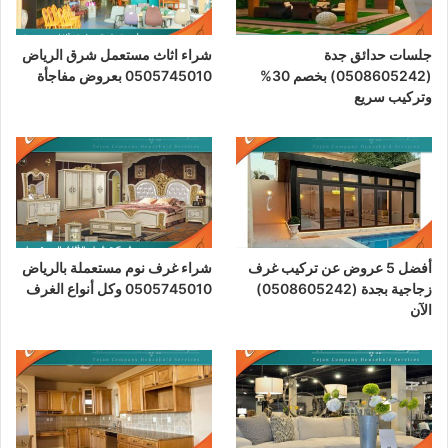
جلسات حدائق جدة
شراء اثاث مستعمل شرق الرياض
(0508605242) بخصم 30%
0505745010 بعروض مفاجأة
وتركيب سريع
أفضل 5 عروض عن تركيب غرف
شراء غرف نوم مستعملة بالرياض
زجاجية بجدة (0508605242)
0505745010 وكل أنواع الغرف
الآن