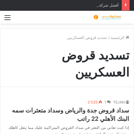
أفضل شركة عزل أسطح بجدة خصم 30% وأرخص شركة عوازل
الق
الرئيسية
/
تسديد قروض العسكريين
تسديد قروض
العسكريين
2٬025
1
TEJAN
سداد قروض جدة والرياض وسداد متعثرات سمه
البنك الأهلي 22 راتب
إذا كنت تعاني من التعثر في سداد القروض المتراكمة عليك مما يثقل كاهلك
ويشعرك بعدم الراحة، وتبحث عن تسديد قروض…