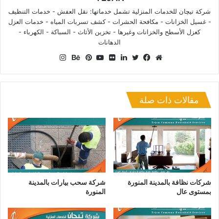
شركة تيچان للخدمات المنزلية تشمل خدماتها: نقل العفش - خدمات التنظيف
- غسيل الخزانات - مكافحة الحشرات - كشف تسربات المياه - خدمات العزل
كعزل الأسطح والخزانات وغيرها - تخزين الأثاث - السباكة - الكهرباء -
الدهانات
انستقرام
موقع
فيسبوك
تويتر
لينكدإن
صور
يوتيوب
بينتيريست
بيهانس
الويب
من
فليكر
مقالات ذات صلة
شركات نظافة بالمدينة المنورة
شركة سحب بيارات بالمدينة
بمستوى عال
المنورة