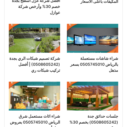
أفضل شركة عزل أسطح بجدة
المكيفات بأعلى الأسعار
خصم 30% وأرخص شركة
عوازل
شراء شاشات مستعملة
شركة تصميم شبكات الري بجدة
بالرياض 0505745010 بسعر
(0508605242) | أفضل
مذهل
تركيب شبكات ري
جلسات حدائق جدة
شراء اثاث مستعمل شرق
(0508605242) بخصم 30%
الرياض 0505745010 بعروض