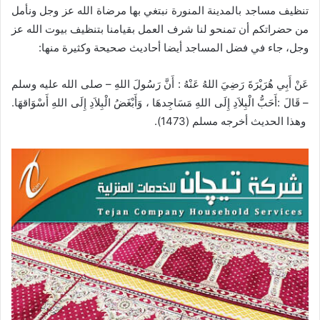
تنظيف مساجد بالمدينة المنورة نبتغي بها مرضاة الله عز وجل ونأمل
من حضراتكم أن تمنحو لنا شرف العمل بقيامنا بتنظيف بيوت الله عز
وجل، جاء في فضل المساجد أيضا أحاديث صحيحة وكثيرة منها:
عَنْ أَبِي هُرَيْرَةَ رَضِيَ اللهُ عَنْهُ : أَنَّ رَسُولَ اللهِ – صلى الله عليه وسلم
– قَالَ :أَحَبُّ الْبِلاَدِ إِلَى اللهِ مَسَاجِدهَا ، وَأَبْغَضُ الْبِلاَدِ إِلَى اللهِ أَسْوَاقهَا.
وهذا الحديث أخرجه مسلم (1473).