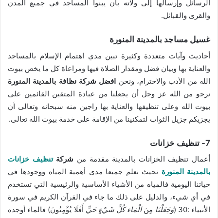
الرسائل وإرسالها إلى ولاته بأن يبنوا المساجد في جميع المدن
والقرى والقبائل.
غسيل مساجد بالمدينة المنورة
أحاديث وآيات متعددة وكثيرة تبين مدي اهتمام الإسلام بالمساجد
والعناية بها وبيان فضل ومقدار الصلاة فيها ومراعاة كل ما يخص بيوت
الله من الأدب والاحترام، ونحن
افضل
شركة نظافة بالمدينة المنورة
نرجو من الله عز وجل أن يجعلنا من عبادة المتقين القائمين على
بيوت الله وعلى تنظيفها والعناية بها راجين منه سبحانه وتعالى أن
يجزيكم جزيل الثواب لتمكنينا من الإقامة على خدمة بيوت الله تعالى.
7- تنظيف خزانات
أعمال تنظيف الخزانات بالمدينة مقدمة من
شركة
تنظيف خزانات
بالمدينة المنورة
نحيث نعلم جميعا مدى أهمية المياه ووجودها في
حياتنا اليومية فالمياه من الأشياء الأساسية والرئيسية التي تستخدم
في أي شيء، والدليل على ذلك ما جاء في القرآن الكريم في سورة
الأنبياء :30 (
وَجَعَلْنَا
مِنَ
الْمَاء كُلَّ شَيْءٍ حَيٍّ
أَفَلَا يُؤْمِنُونَ) فالماء أوجده