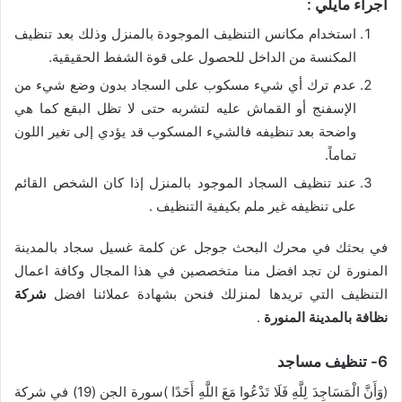
اجراء مايلي :
استخدام مكانس التنظيف الموجودة بالمنزل وذلك بعد تنظيف
المكنسة من الداخل للحصول على قوة الشفط الحقيقية.
عدم ترك أي شيء مسكوب على السجاد بدون وضع شيء من
الإسفنج أو القماش عليه لتشربه حتى لا تظل البقع كما هي
واضحة بعد تنظيفه فالشيء المسكوب قد يؤدي إلى تغير اللون
تماماً.
عند تنظيف السجاد الموجود بالمنزل إذا كان الشخص القائم
على تنظيفه غير ملم بكيفية التنظيف .
في بحثك في محرك البحث جوجل عن كلمة غسيل سجاد بالمدينة
المنورة لن تجد افضل منا متخصصين في هذا المجال وكافة اعمال
التنظيف التي تريدها لمنزلك فنحن بشهادة عملائنا افضل
شركة
نظافة بالمدينة المنورة
.
6- تنظيف مساجد
(وَأَنَّ الْمَسَاجِدَ لِلَّهِ فَلَا تَدْعُوا مَعَ اللَّهِ أَحَدًا )سورة الجن (19) في شركة