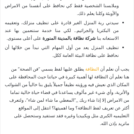
وملابسنا الشخصية فقط كي نحافظ على أنفسنا من الامراض
والأوبئة وكلنا يعلم ذلك.
سيدتي ربة المنزل الغير قادرة على تنظيف منزلك، وتعقيمه
من البكتريا والجراثيم.. لكي منا خدمة ستنعمين بها عند
الاستعانه بنا
شركة نظافة بالمدينة المنورة
على أعلى مستوى.
تنظيف المنزل يعد من أول المهام التي نبدأ من خلالها أن
نحافظ على نظافة البيئة العامة ككل.
يجب أن نعلم أن
النظافة
يطلق عليها لفظ يسمي “فن الصحة” من
هنا نعلم أن النظافة لها أهمية كبيرة في حياتنا حيث المحافظة على
المكان الذي نعيش فيه ورؤيته نظيفاً جميلاً يليق بنا خالياً من الشوائب
والأتربة، وأي شيء غير مألوف يساعدنا في قضاء حياة خالية تماما
من الامراض إلا إذا شاء ربك _”المعطي ما شاء لمن شاء”، ولتعرف
أكثر عن تعريف لفظ النظافة؟ وما اهميتها؟ انتقل إلى المواقع
التعليميه الكبرى مثل ويكبيديا وغيره فقد تستفيد وستحصل على
ماتريد بإذن الله.