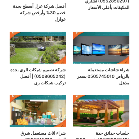
(0552850297) نشتري
أفضل شركة عزل أسطح بجدة
المكيفات بأعلى الأسعار
خصم 30% وأرخص شركة
عوازل
شراء شاشات مستعملة
شركة تصميم شبكات الري بجدة
بالرياض 0505745010 بسعر
(0508605242) | أفضل
مذهل
تركيب شبكات ري
جلسات حدائق جدة
شراء اثاث مستعمل شرق