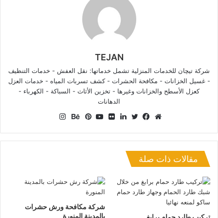
TEJAN
شركة تيچان للخدمات المنزلية تشمل خدماتها: نقل العفش - خدمات التنظيف
- غسيل الخزانات - مكافحة الحشرات - كشف تسربات المياه - خدمات العزل
كعزل الأسطح والخزانات وغيرها - تخزين الأثاث - السباكة - الكهرباء -
الدهانات
انستقرام
موقع
فيسبوك
تويتر
لينكدإن
صور
يوتيوب
بينتيريست
بيهانس
الويب
من
فليكر
مقالات ذات صلة
شركة مكافحة ورش حشرات
بالمدينة المنورة
تركيب طارد حمام برابغ