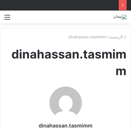
الق
الرئيسية
/
dinahassan.tasmimm
dinahassan.tasmim
m
dinahassan.tasmimm