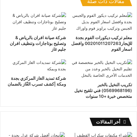
مقالات ذات صلة
معلم تركيب ديكورات الفوم بجدة
شركة صيانة افران بالرياض &
للإيجار00201011207263 وافضل
وتصليح بوتاجازات وتنظيف افران
اسعار الفوم
جليم غاز
شركة تمديد الغاز المركزي بجدة
ومكة |كشف تسرب الغّاز بالضمان
تكريب النخيل بالخبر
(0569968196) فني تلقيح نخيل
متخصص خبرة +10 سنوات
أخر المقالات