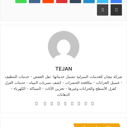
مشاركة عبر البريد
طباعة
TEJAN
شركة تيچان للخدمات المنزلية تشمل خدماتها: نقل العفش - خدمات التنظيف
- غسيل الخزانات - مكافحة الحشرات - كشف تسربات المياه - خدمات العزل
كعزل الأسطح والخزانات وغيرها - تخزين الأثاث - السباكة - الكهرباء -
الدهانات
موقع
فيسبوك
تويتر
لينكدإن
صور
يوتيوب
بينتيريست
بيهانس
انستقرام
الويب
من
فليكر