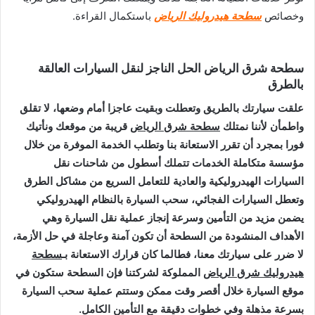
وخصائص
سطحة هيدروليك الرياض
باستكمال القراءة.
سطحة شرق الرياض الحل الناجز لنقل السيارات العالقة
بالطرق
علقت سيارتك بالطريق وتعطلت وبقيت عاجزا أمام وضعها، لا تقلق
واطمأن لأننا نمتلك
سطحة شرق الرياض
قريبة من موقعك ونأتيك
فورا بمجرد أن تقرر الاستعانة بنا وتطلب الخدمة الموفرة من خلال
مؤسسة متكاملة الخدمات تتملك أسطول من شاحنات نقل
السيارات الهيدروليكية والعادية للتعامل السريع من مشاكل الطرق
وتعطل السيارات الفجائي، سحب السيارة بالنظام الهيدروليكي
يضمن مزيد من التأمين وسرعة إنجاز عملية نقل السيارة وهي
الأهداف المنشودة من السطحة أن تكون آمنة وعاجلة في حل الأزمة،
لا ضرر على سيارتك معنا، فطالما كان قرارك الاستعانة بـ
سطحة
هيدروليك شرق الرياض
المملوكة لشركتنا فإن السطحة ستكون في
موقع السيارة خلال أقصر وقت ممكن وستتم عملية سحب السيارة
بسرعة مذهلة وفي خطوات دقيقة مع التأمين الكامل.