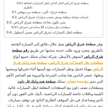
سطحة شرق الرياض الحل الناجز لنقل السيارات العالقة
بالطرق
سطحة حراج – أقرب سطحة من موقعي
خدمات صيانة مرفقة بونش سحب سيارات شرق الرياض
متى تكون بحاجة سطحة شرق الرياض
سطحات نقل سيارات 24 ساعة في خدمتكم
سطحه لنقل السيارات شرق الرياض ضمن أسطول
نوفر
سطحة شرق الرياض
تصل خلال دقائق إلى السيارة القابعة
بالطريق بمجرد ورود طلب خدمة سحبها عن طريق
رقم سطحة
شرق الرياض
المتوفر بالأسفل، شركة تيجان تمتلك جميع أنواع
سطحات نقل السيارات شرق الرياض
،
سطحة هيدروليك شرق
الرياض
مهيأة لحمل ونقل السيارات مع تأمينها أثناء تحريكها وسحبها
ونقلها، عنصر التامين هنا بجانب السرعة والمرونة هم العناصر الأهم
التي تميز
مؤسسة تيجان،
نمتلك
سطحة هيدروليك فل داون
وسطحات نصف داون مع السطحات المغلقة لنقل السيارات عالية
القيمة وناقلات خاصة للسيارات الرياضية، نأتيك على الفور دون أي
تأخير ونساعدك في حل الموقف الطارئ الناتج عن توقف سيارتك،
نوفر خدمات الصيانة العاجلة كذلك ويمكنك التعرف إلى كامل مزايا