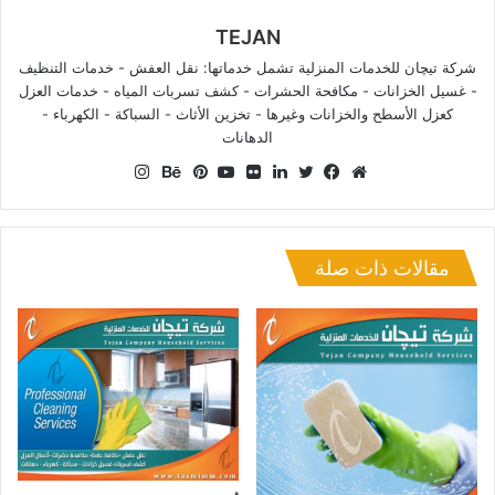
TEJAN
شركة تيچان للخدمات المنزلية تشمل خدماتها: نقل العفش - خدمات التنظيف
- غسيل الخزانات - مكافحة الحشرات - كشف تسربات المياه - خدمات العزل
كعزل الأسطح والخزانات وغيرها - تخزين الأثاث - السباكة - الكهرباء -
الدهانات
انستقرام
موقع
فيسبوك
تويتر
لينكدإن
صور
يوتيوب
بينتيريست
بيهانس
الويب
من
فليكر
مقالات ذات صلة