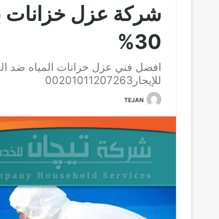
شركة عزل خزانات ب
30%
افضل فني عزل خزانات المياه ضد ا
للإيجار00201011207263
TEJAN