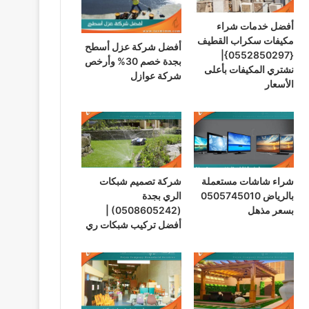
أفضل خدمات شراء
مكيفات سكراب القطيف
أفضل شركة عزل أسطح
{0552850297}|
بجدة خصم 30% وأرخص
نشتري المكيفات بأعلى
شركة عوازل
الأسعار
شراء شاشات مستعملة
شركة تصميم شبكات
بالرياض 0505745010
الري بجدة
بسعر مذهل
(0508605242) |
أفضل تركيب شبكات ري