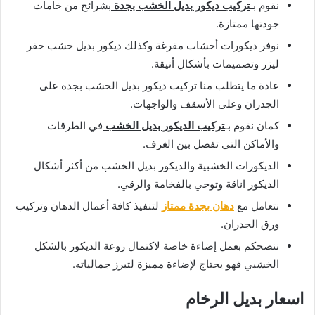
نقوم بـ
تركيب ديكور بديل الخشب بجدة
بشرائح من خامات
جودتها ممتازة.
نوفر ديكورات أخشاب مفرغة وكذلك ديكور بديل خشب حفر
ليزر وتصميمات بأشكال أنيقة.
عادة ما يتطلب منا تركيب ديكور بديل الخشب بجده على
الجدران وعلى الأسقف والواجهات.
كمان نقوم بـ
تركيب الديكور بديل الخشب
في الطرقات
والأماكن التي تفصل بين الغرف.
الديكورات الخشبية والديكور بديل الخشب من أكثر أشكال
الديكور اناقة وتوحي بالفخامة والرقي.
نتعامل مع
دهان بجدة ممتاز
لتنفيذ كافة أعمال الدهان وتركيب
ورق الجدران.
ننصحكم بعمل إضاءة خاصة لاكتمال روعة الديكور بالشكل
الخشبي فهو يحتاج لإضاءة مميزة لتبرز جمالياته.
اسعار بديل الرخام