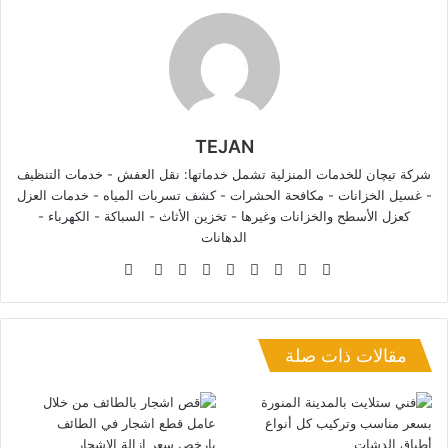
TEJAN
شركة تيچان للخدمات المنزلية تشمل خدماتها: نقل العفش - خدمات التنظيف
- غسيل الخزانات - مكافحة الحشرات - كشف تسربات المياه - خدمات العزل
كعزل الأسطح والخزانات وغيرها - تخزين الأثاث - السباكة - الكهرباء -
الدهانات
موقع
فيسبوك
تويتر
لينكدإن
صور
يوتيوب
بينتيريست
بيهانس
انستقرام
الويب
من
فليكر
مقالات ذات صلة