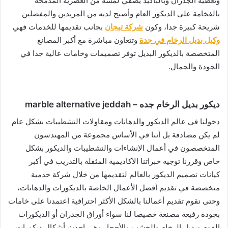
وتغطية الجدران وبالتأكيد يضفي لمسة من العصرية المدمجة
بالفخامة على الديكور العام وأصبح لديه من المريدين والمفضلين
شريحة كبيرة جدا، وكون
شركة تيجان
بجانب تقديمها للخدمات فهي
وكيل بديل الرخام في جدة
وتتعاون مباشرة مع أكبر المصانع
المتخصصة بالديكور البديل توفر تصميمات وخامات عالية جدا في
الجودة والجمال.
ديكور بديل الرخام جده – marble alternative jeddah
دخولنا في عالم الديكور والدهانات ومقاولات التشطيبات بشكل عام
لم يكن مصادفة بل أننا في الأساس مجموعة من المهندسون
المتخصصون في أعمال الإنشاءات والتشطيبات والديكور بشكل
خاص وقررنا توجيه خبراتنا الأكاديمية المثقلة بالتدريب في أكبر
كيانات تصميم الديكور بالعالم لتقديمها من خلال شركة خدمية
متخصصة في تقديم أفضل الأعمال الخاصة بالديكورات والدهانات،
وحتى نقوم تقديم أعمالنا بالشكل الأكثر احترافية اعتمدنا على خامات
بجودة رفيعة مصنعة خصيصا لنا سواء أوراق الجدران أو الديكورات
الفوم وبديل الرخام والخشب والأحجار وهي احدث أشكال ديكورات