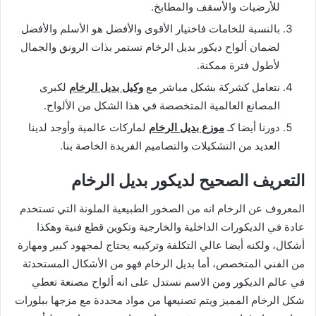
للأرضيات والأسقف والمطابخ.
بالنسبة للخامات فاختيار الأقوى والأفضل هو الأسلم والأفضل
لضمان ألواح ديكور بديل الرخام تستمر بذات الرونق والجمال
لأطول فترة ممكنة.
نتعامل كشركة بشكل مباشر مع
وكيل بديل الرخام
لكبرى
المصانع العالمية المتخصصة في هذا الشكل من الألواح.
دورنا أيضا كـ
موزع بديل الرخام
لماركات عالمية وأوجد لدينا
العديد من التشكيلات والتصاميم الفريدة الخاصة بنا.
التعريف الصحيح لديكور بديل الرخام
المعروف عن الرخام انه من الصخور الطبيعية الملونة التي تستخدم
عادة في الديكورات الداخلية والخارجية وتكوين قطع فنية وهكذا
أشكال، ولكنه أيضا عالي التكلفة وتركيبه يحتاج لمجهود كبير ومهارة
من الفني المتخصص، أما بديل الرخام فهو من الأشكال المستحدثة
في عالم الديكور ومن الاسم نستدل على انه ألواح مصنعة تعطي
شكل الرخام المميز ويتم تصنيعها من مواد محددة مع مزجها ببلورات