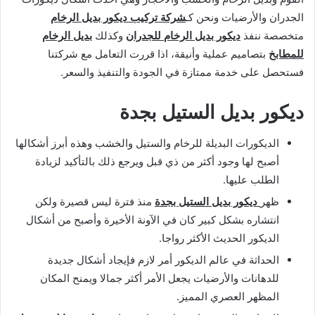
الجدران والأرضيات ونحن كـ
شركة تركيب ديكور بديل الرخام
متخصصة ننفذ
ديكور بديل الرخام للجدران
وكذلك
بديل الرخام
للمطابخ
بتصاميم عملية وأنيقة، اذا قررت التعامل مع شركتنا
فستحصل على خدمة ممتازة في الجودة والتنفيذ والسعر.
ديكور بديل الستيل بجدة
الديكورات البديلة للرخام والستيل والخشب وهذه أبرز أشكالها
أصبح لها وجود أكثر من ذي قبل ويرجع ذلك بالتأكيد لزيادة
الطلب عليها.
ظهر
ديكور بديل الستيل بجدة
منذ فترة ليس قصيرة ولكن
انتشاره بشكل كبير كان في الآونة الأخيرة وأصبح من أشكال
الديكور الحديث الأكثر رواجا.
الحداثة في عالم الديكور أمر لازم فإيجاد أشكال جديدة
للدهانات والأرضيات يجعل الأمر أكثر جمالا ويمنح المكان
المظهر العصري المميز.