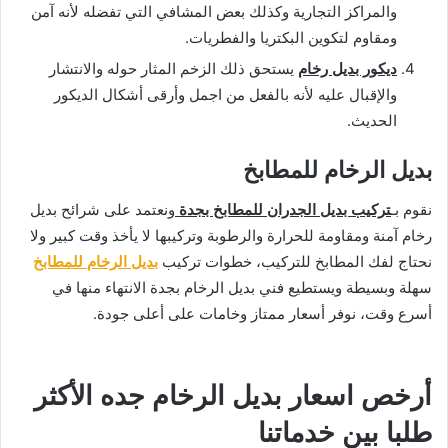
والمراكز التجارية وكذلك بعض المشافي التي تفضله لأنه آمن
ومقاوم لتكوين البكتريا والفطريات.
ديكور بديل رخام
يستحق ذلك الزخم المثار حوله والانتشار
والإقبال عليه لأنه بالفعل من اجمل وأرقى أشكال الديكور
الحديث.
بديل الرخام للمطابخ
نقوم بـ
تركيب بديل الجدران للمطابخ بجدة
ونعتمد على شرائح بديل
رخام آمنة ومقاومة للحرارة والرطوبة وتركيبها لا يأخذ وقت كبير ولا
نحتاج لفك المطابخ للتركيب، خطوات تركيب
بديل الرخام للمطابخ
سهلة وبسيطة ويستطيع فني بديل الرخام بجدة الانتهاء منها في
أسرع وقت، نوفر أسعار ممتاز وخامات على أعلى جودة.
أرخص اسعار بديل الرخام جده الأكثر
طلبا بين خدماتنا