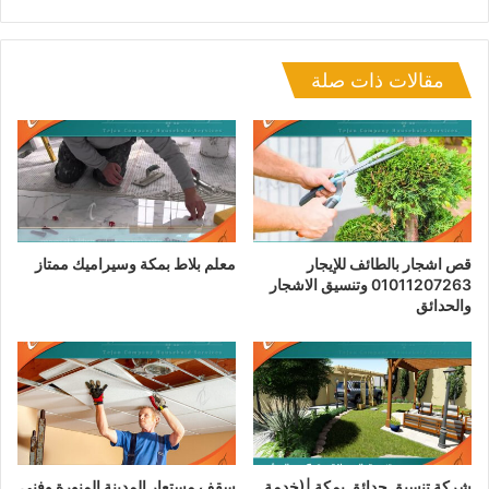
موقع
فيسبوك
تويتر
لينكدإن
صور
يوتيوب
بينتيريست
بيهانس
الويب
من
فليكر
مقالات ذات صلة
قص اشجار بالطائف للإيجار
معلم بلاط بمكة وسيراميك ممتاز
01011207263 وتنسيق الاشجار
والحدائق
شركة تنسيق حدائق بمكة |(خدمة
سقف مستعار المدينة المنورة وفني