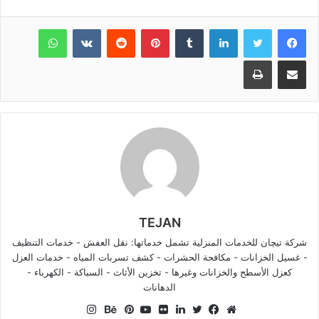
لينكدإن
بينتيريست
واتساب
مشاركة عبر البريد
طباعة
TEJAN
شركة تيچان للخدمات المنزلية تشمل خدماتها: نقل العفش - خدمات التنظيف
- غسيل الخزانات - مكافحة الحشرات - كشف تسربات المياه - خدمات العزل
كعزل الأسطح والخزانات وغيرها - تخزين الأثاث - السباكة - الكهرباء -
الدهانات
انستقرام