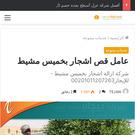
أفضل شركة عزل أسطح بجدة خصم 30% وأرخص شركة عوازل
الق
الرئيسية
/
خدمات متنوعة
خدمات متنوعة
عامل قص اشجار بخميس مشيط
شركة ازالة اشجار بخميس مشيط -
للإيجار00201011207263
TEJAN
2
1٬561
2 دقائق